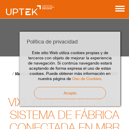
NOTICIAS
Política de privacidad
Este sitio Web utiliza cookies propias y de
terceros con objeto de mejorar la experiencia
de navegación. Si continúa navegando estará
aceptando de forma expresa el uso de estas
Home
Contacto
Noticias
cookies. Puede obtener más información en
Vixion despliega su sistema de fábrica conectada en MBR
nuestra página de
Uso de Cookies
.
Acepto
VIXION DESPLIEGA SU
SISTEMA DE FÁBRICA
CONECTADA EN MBR