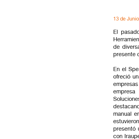
13 de Juni
El pasado
Herramien
de divers
presente 
En el Spe
ofreció un
empresas 
empresa 
Solucion
destacand
manual en
estuvier
presentó 
con Iraup