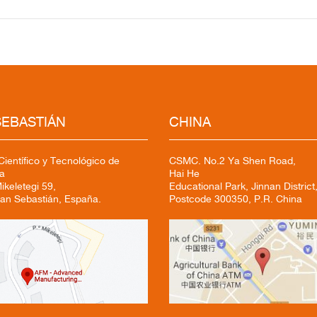
SEBASTIÁN
CHINA
ientífico y Tecnológico de
CSMC. No.2 Ya Shen Road,
a
Hai He
keletegi 59,
Educational Park, Jinnan District,
an Sebastián, España.
Postcode 300350, P.R. China