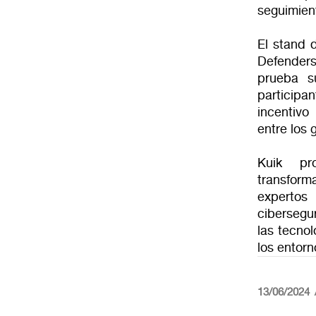
seguimien
El stand 
Defenders
prueba s
participa
incentivo
entre los 
Kuik pro
transfor
experto
cibersegu
las tecnol
los entorn
13/06/2024