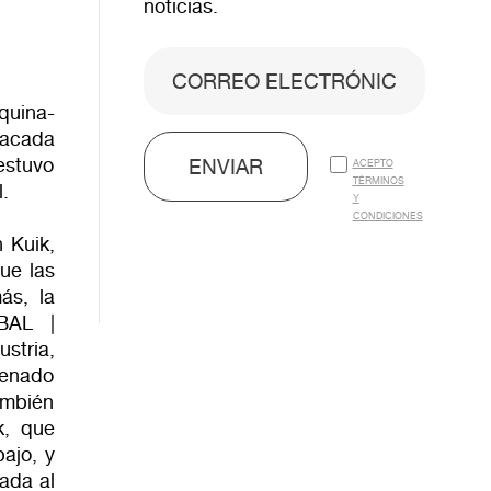
noticias.
quina-
tacada
estuvo
ENVIAR
ACEPTO
TÉRMINOS
.
Y
CONDICIONES
 Kuik,
que las
ás, la
BAL |
stria,
lenado
ambién
k, que
ajo, y
ada al