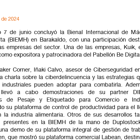
o de 2024
 7 de junio concluyó la Bienal Internacional de Má
ta (BIEMH) en Barakaldo, con una participación des
as empresas del sector. Una de las empresas, Kuik, 
como expositora y patrocinadora del Pabellón Be Digital
aker Corner, Iñaki Calvo, asesor de Ciberseguridad en
a charla sobre la ciberdelincuencia y las estrategias 
industriales pueden adoptar para combatirla. Adem
llevó a cabo demostraciones de su partner DI
es de Pesaje y Etiquetado para Comercio e Indu
o su plataforma de control de productividad para el l
 la industria alimentaria. Otros de sus desarrollos t
on presentes en la BIEMH de la mano de Duplostoc
una demo de su plataforma integral de gestión de trab
en, que mostró su plataforma comercial Labean, destin