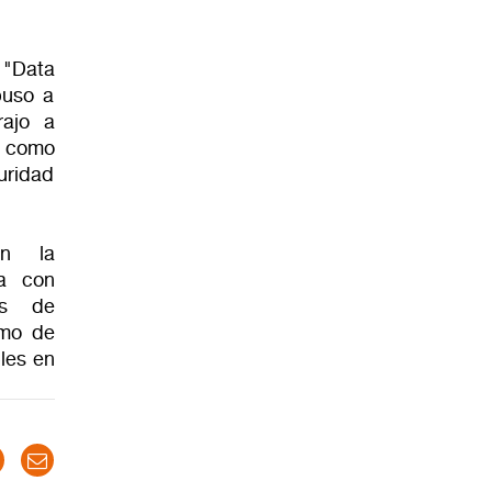
 "Data
puso a
rajo a
y como
uridad
an la
ta con
as de
imo de
bles en