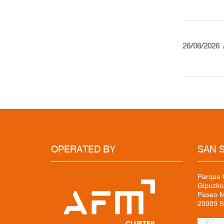
26/06/2026
OPERATED BY
SAN 
Parque C
Gipuzko
Paseo Mi
20009 S