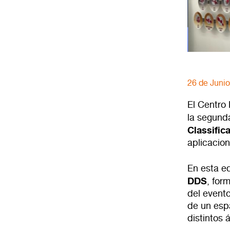
26 de Juni
El Centro
la segund
Classific
aplicacion
En esta e
DDS
, for
del evento
de un esp
distintos 