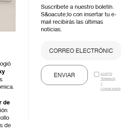
Suscríbete a nuestro boletín.
S&oacute;lo con insertar tu e-
mail recibirás las últimas
noticias.
ogió
xy
ENVIAR
ACEPTO
as
TÉRMINOS
Y
nómica.
CONDICIONES
r de
ión
ollo
as de