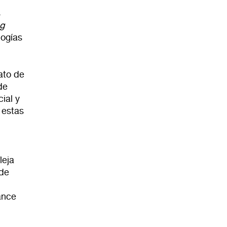
s
ng
logías
ato de
de
ial y
 estas
leja
 de
ance