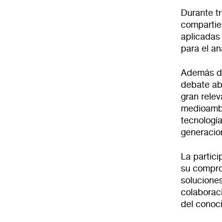
Durante t
compartie
aplicadas 
para el an
Además de
debate abi
gran relev
medioambie
tecnología
generacio
La partici
su comprom
soluciones
colaboraci
del conoci