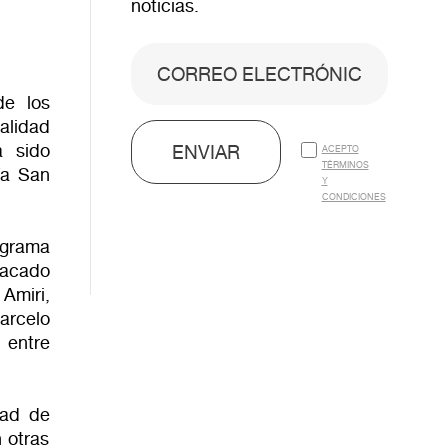
noticias.
de los
alidad
a sido
ENVIAR
ACEPTO
TÉRMINOS
ía San
Y
CONDICIONES
ograma
tacado
Amiri,
arcelo
 entre
dad de
n otras