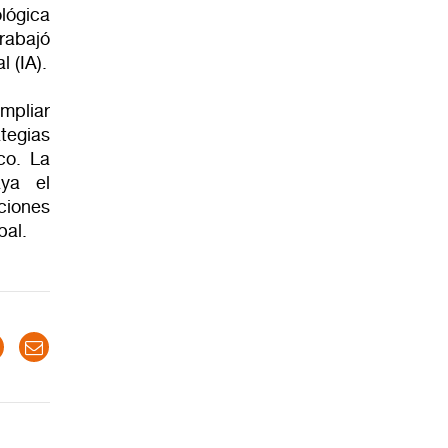
ológica
rabajó
l (IA).
mpliar
tegias
co. La
aya el
ciones
bal.