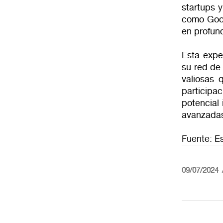
startups y
como Goog
en profund
Esta expe
su red de
valiosas 
particip
potencial
avanzadas 
Fuente: E
09/07/2024