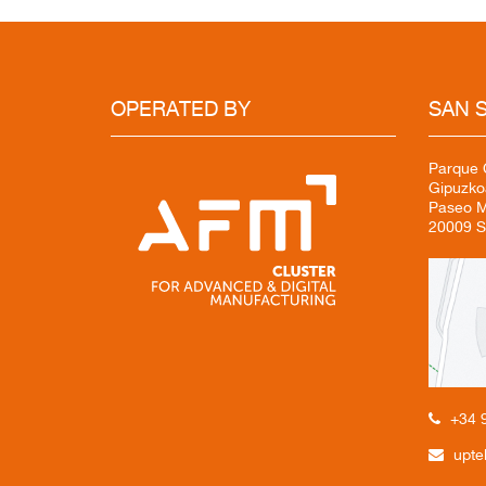
OPERATED BY
SAN 
Parque C
Gipuzko
Paseo Mi
20009 S
+34 
upte