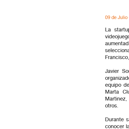
09 de Julio
La startu
videojueg
aumentad
seleccion
Francisco
Javier S
organiza
equipo de
Marta Cl
Martinez,
otros.
Durante s
conocer la