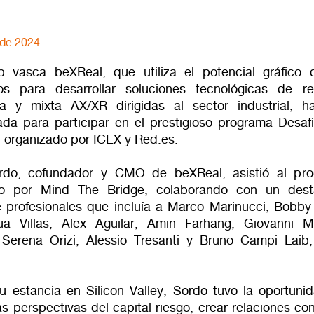
 de 2024
p vasca beXReal, que utiliza el potencial gráfico 
os para desarrollar soluciones tecnológicas de re
a y mixta AX/XR dirigidas al sector industrial, h
ada para participar en el prestigioso programa Desaf
, organizado por ICEX y Red.es.
ordo, cofundador y CMO de beXReal, asistió al pr
do por Mind The Bridge, colaborando con un des
 profesionales que incluía a Marco Marinucci, Bobby 
ua Villas, Alex Aguilar, Amin Farhang, Giovanni M
 Serena Orizi, Alessio Tresanti y Bruno Campi Laib,
u estancia en Silicon Valley, Sordo tuvo la oportuni
s perspectivas del capital riesgo, crear relaciones co