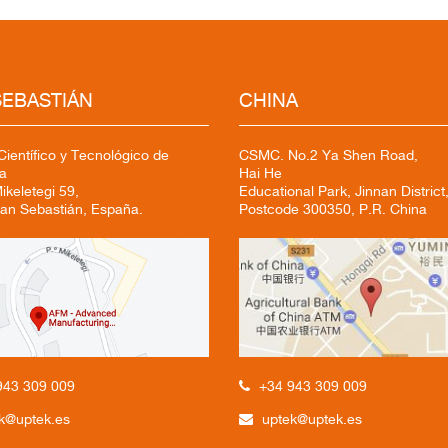
SEBASTIÁN
CHINA
ientífico y Tecnológico de
CSMC. No.2 Ya Shen Road,
a
Hai He
keletegi 59,
Educational Park, Jinnan District,
an Sebastián, España.
Postcode 300350, P.R. China
+34 943 309 009
943 309 009
uptek@uptek.es
k@uptek.es