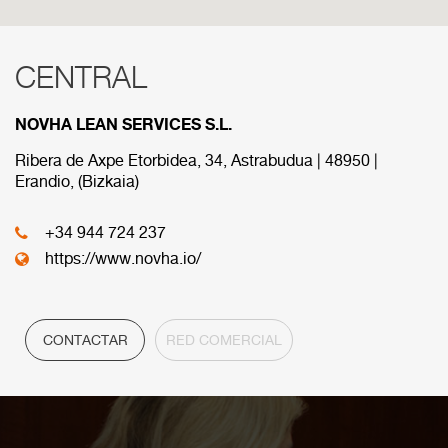
CENTRAL
RED COMERCIAL
NOVHA LEAN SERVICES S.L.
A continuación se muestran las diferens sedes que
componen nuestra red comercial.
Ribera de Axpe Etorbidea, 34, Astrabudua | 48950 |
Erandio, (Bizkaia)
CENTRAL
+34 944 724 237
https://www.novha.io/
CONTACTAR
RED COMERCIAL