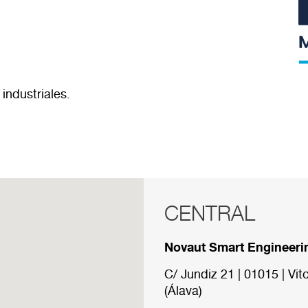
industriales.
CENTRAL
RED COMERCI
Novaut Smart Engineerin
A continuación se muestr
nuestra red comercial.
C/ Jundiz 21 | 01015 | Vito
(Álava)