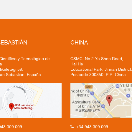
SEBASTIÁN
CHINA
ientífico y Tecnológico de
CSMC. No.2 Ya Shen Road,
a
Hai He
keletegi 59,
Educational Park, Jinnan District,
an Sebastián, España.
Postcode 300350, P.R. China
+34 943 309 009
943 309 009