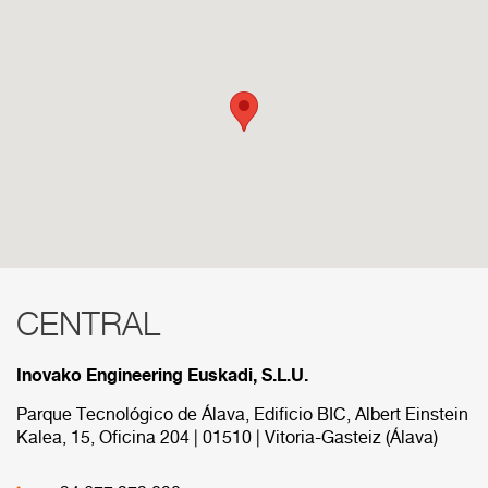
CENTRAL
RED COMERCIAL
Inovako Engineering Euskadi, S.L.U.
A continuación se muestran las diferens sedes que
componen nuestra red comercial.
Parque Tecnológico de Álava, Edificio BIC, Albert Einstein
Kalea, 15, Oficina 204 | 01510 | Vitoria-Gasteiz (Álava)
CENTRAL