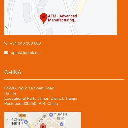
+34 943 309 009
uptek@uptek.es
CHINA
CSMC. No.2 Ya Shen Road,
Hai He
Educational Park, Jinnan District, Tianjin
Postcode 300350, P.R. China