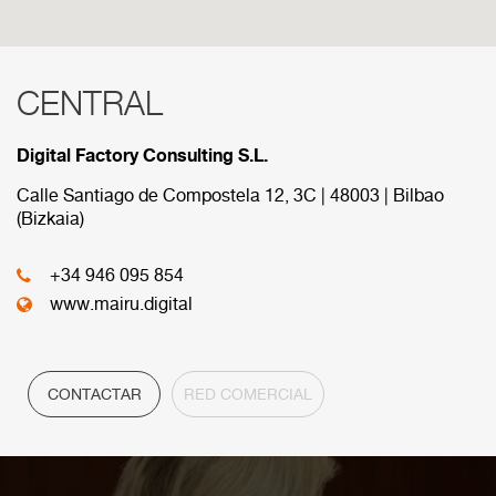
CENTRAL
RED COMERCIAL
Digital Factory Consulting S.L.
A continuación se muestran las diferens sedes que
componen nuestra red comercial.
Calle Santiago de Compostela 12, 3C | 48003 | Bilbao
(Bizkaia)
CENTRAL
+34 946 095 854
www.mairu.digital
CONTACTAR
RED COMERCIAL