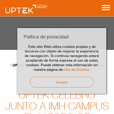
NOTICIAS
Política de privacidad
Este sitio Web utiliza cookies propias y de
terceros con objeto de mejorar la experiencia
de navegación. Si continúa navegando estará
aceptando de forma expresa el uso de estas
Home
Contacto
Noticias
cookies. Puede obtener más información en
UPTEK celebró junto a IMH Campus el IV Foro de Talento,
nuestra página de
Uso de Cookies
.
Emprendimiento e Industria
Acepto
UPTEK CELEBRÓ
JUNTO A IMH CAMPUS