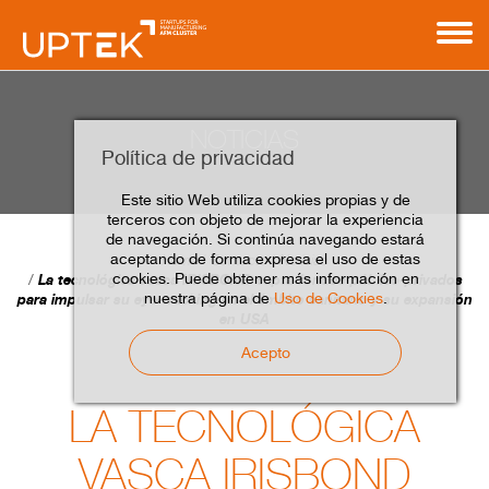
NOTICIAS
Política de privacidad
Este sitio Web utiliza cookies propias y de
terceros con objeto de mejorar la experiencia
de navegación. Si continúa navegando estará
aceptando de forma expresa el uso de estas
Home
Contacto
Noticias
cookies. Puede obtener más información en
La tecnológica vasca IRISBOND capta fondos público-privados
nuestra página de
Uso de Cookies
.
para impulsar su eye-tracking en el ámbito sanitario y su expansión
en USA
Acepto
LA TECNOLÓGICA
VASCA IRISBOND