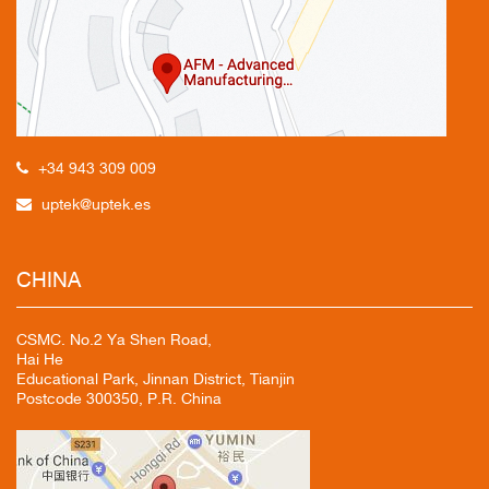
+34 943 309 009
uptek@uptek.es
CHINA
CSMC. No.2 Ya Shen Road,
Hai He
Educational Park, Jinnan District, Tianjin
Postcode 300350, P.R. China