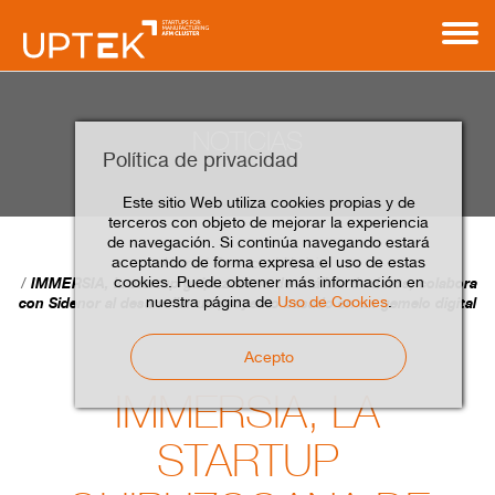
NOTICIAS
Política de privacidad
Este sitio Web utiliza cookies propias y de
terceros con objeto de mejorar la experiencia
de navegación. Si continúa navegando estará
aceptando de forma expresa el uso de estas
Home
Contacto
Noticias
cookies. Puede obtener más información en
IMMERSIA, la startup guipuzcoana de análisis de datos, colabora
nuestra página de
Uso de Cookies
.
con Sidenor al desarrollar un proyecto basado en un gemelo digital
Acepto
IMMERSIA, LA
STARTUP