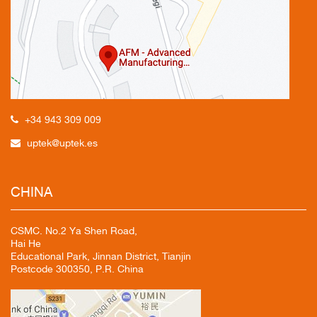
+34 943 309 009
uptek@uptek.es
CHINA
CSMC. No.2 Ya Shen Road,
Hai He
Educational Park, Jinnan District, Tianjin
Postcode 300350, P.R. China