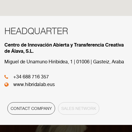
HEADQUARTER
RED COMERCIAL
Centro de Innovación Abierta y Transferencia Creativa
Below are the divisions that make up our
de Álava, S.L.
commercial network.
Miguel de Unamuno Hiribidea, 1 | 01006 | Gasteiz, Araba
HEADQUARTER
+34 688 716 357
www.hibridalab.eus
CONTACT COMPANY
SALES NETWORK